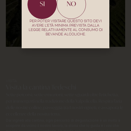
SI
NO
PER POTER VISITARE QUESTO SITO DEVI
AVERE L'ETÀ MINIMA PREVISTA DALLA
LEGGE RELATIVAMENTE AL CONSUMO DI
BEVANDE ALCOLICHE.
VISITA
Visita la cantina Tedeschi
Sette percorsi, sette emozioni, sette sguardi oltre l’etichetta,
per immergerti nella tradizione della Valpolicella. Respira l’aria
delle nostre colline, passeggia tra I nostri vigneti, e assapora le
eccellenze della nostra terra.
Dai vigneti alla cantina, ogni percorso di degustazione è un invito a
scoprire da vicino il nostro lavoro, la storia che lo guida e i vini che
meglio raccontano il territorio. Un modo coinvolgente per vivere la