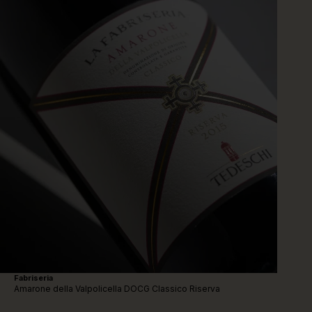
Fabriseria
Mate
Amarone della Valpolicella DOCG Classico Riserva
Amar