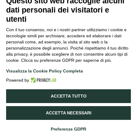
Questo sito web raccoglie alcuni
dati personali dei visitatori e
Azienda
Vigneti
Vini
Archivio Tedeschi
Esperienze
Contatti
utenti
SOC. AGRICOLA F.LLI TEDESCHI SRL | P.IVA 00559980230
Via Giuseppe Verdi, 4/a, 37029, Pedemonte di Valpolicella VR
Con il tuo consenso, noi e i nostri partner utilizziamo i cookie e
info@tedeschiwines.com
tecnologie simili per archiviare, accedere ed elaborare i dati
+(39) 045 7701487
personali come, ad esempio, la visita al sito web o la
personalizzazione degli annunci. Poiché rispettiamo il tuo diritto
alla privacy, è possibile scegliere di non consentire alcuni tipi di
cookie. Clicca su preferenze GDPR per saperne di più.
Visualizza la Cookie Policy Completa
Powered by
Partners e Sostenibilità
ACCETTA TUTTO
ACCETTA NECESSARI
© 2026 Tedeschi Srl –
Condizioni di vendita
Privacy & Cookie
|
Accessibility statement
Preferenze GDPR
Credits:
HDG