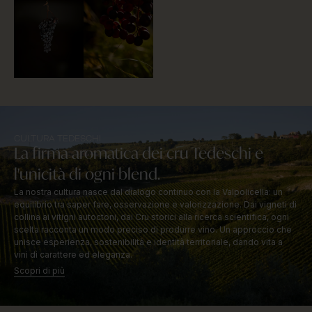
CULTURA TEDESCHI
La firma aromatica dei cru Tedeschi e
l'unicità di ogni blend.
La nostra cultura nasce dal dialogo continuo con la Valpolicella: un
equilibrio tra saper fare, osservazione e valorizzazione. Dai vigneti di
collina ai vitigni autoctoni, dai Cru storici alla ricerca scientifica, ogni
scelta racconta un modo preciso di produrre vino. Un approccio che
unisce esperienza, sostenibilità e identità territoriale, dando vita a
vini di carattere ed eleganza.
Scopri di più