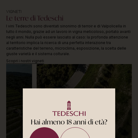
VIGNETI
Le terre di Tedeschi
I vini Tedeschi sono diventati sinonimo di terroir e di Valpolicella in
tutto il mondo, grazie ad un lavoro in vigna meticoloso, portato avanti
negli anni. Nulla può essere lasciato al caso: la profonda attenzione
al territorio implica la ricerca di una perfetta interazione tra
caratteristiche del terreno, microclima, esposizione, la scelta delle
giuste varietà e il sistema colturale.
Scopri i nostri vigneti
Hai almeno 18 anni di età?
Fabriseria