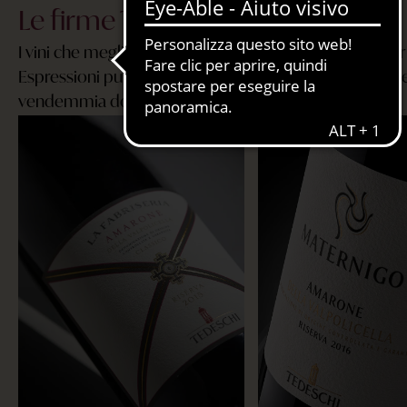
Le firme Tedeschi
I vini che meglio incarnano la nostra storia e la nostra 
Espressioni pure della Valpolicella, simboli di un’eccel
vendemmia dopo vendemmia.