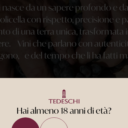
 nasce da un sapere profondo e da 
policella con rispetto, precisione e
nto di una terra unica, trasformata 
ere. Vini che parlano con autentici
ono, e del tempo che li ha fatti m
Hai almeno 18 anni di età?