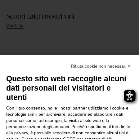
Scopri tutti i nostri vini
Vedi tutto
Rifiuta cookie non necessari ✕
Questo sito web raccoglie alcuni
dati personali dei visitatori e
Azienda
Vigneti
Vini
Archivio Tedeschi
Esperienze
Contatti
utenti
SOC. AGRICOLA F.LLI TEDESCHI SRL | P.IVA 00559980230
Via Giuseppe Verdi, 4/a, 37029, Pedemonte di Valpolicella VR
Con il tuo consenso, noi e i nostri partner utilizziamo i cookie e
info@tedeschiwines.com
tecnologie simili per archiviare, accedere ed elaborare i dati
+(39) 045 7701487
personali come, ad esempio, la visita al sito web o la
personalizzazione degli annunci. Poiché rispettiamo il tuo diritto
alla privacy, è possibile scegliere di non consentire alcuni tipi di