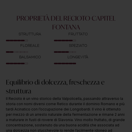
PROPRIETÀ DEL RECIOTO CAPITEL
FONTANA
STRUTTURA
FRUTTATO
FLOREALE
SPEZIATO
BALSAMICO
LONGEVITÀ
Equilibrio di dolcezza, freschezza e
struttura
Il Recioto è un vino storico della Valpolicella, passando attraverso la
storia con nomi diversi come Retico durante il dominio Romano e più
tardi Acinatico con l’occupazione dei Longobardi. Il vino è ottenuto
per mezzo di un arresto naturale della fermentazione e rimane 2 anni
a maturare in fusti di rovere di Slavonia. Vino molto fruttato, di grande
concentrazione, sostenuto da una buona aciditá che associata ad
una dolcezza non stucchevole lo rende facilmente idoneo ad