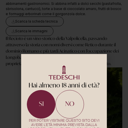
abbinamenti gastronomici. Si abbina infatti a dolci secchi (pastafrolla,
sbrisolona, cantucci), torte a base di cioccolato amaro, frutti di bosco
e formaggi erborinati come il gorgonzola dolce.
Scarica la scheda tecnica
Scarica le immagini
Il Recioto è un vino storico della Valpolicella, passando
attraverso la storia con nomi diversi come Retico durante il
dominio Romano e più tardi Acinatico con l’occupazione dei
Longobardi.Prodotto con uve selezionate in vigneti di
proprietà e appassite per 4 mesi in ambiente controllato.
Hai almeno 18 anni di età?
SI
NO
PER POTER VISITARE QUESTO SITO DEVI
AVERE L'ETÀ MINIMA PREVISTA DALLA