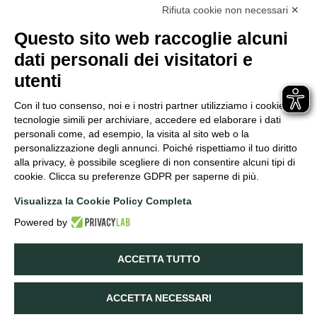
Rifiuta cookie non necessari ✕
Questo sito web raccoglie alcuni
dati personali dei visitatori e
Azienda
Vigneti
Vini
Archivio Tedeschi
Esperienze
Contatti
utenti
SOC. AGRICOLA F.LLI TEDESCHI SRL | P.IVA 00559980230
Via Giuseppe Verdi, 4/a, 37029, Pedemonte di Valpolicella VR
Con il tuo consenso, noi e i nostri partner utilizziamo i cookie e
info@tedeschiwines.com
tecnologie simili per archiviare, accedere ed elaborare i dati
+(39) 045 7701487
personali come, ad esempio, la visita al sito web o la
personalizzazione degli annunci. Poiché rispettiamo il tuo diritto
alla privacy, è possibile scegliere di non consentire alcuni tipi di
cookie. Clicca su preferenze GDPR per saperne di più.
Visualizza la Cookie Policy Completa
Powered by
Partners e Sostenibilità
ACCETTA TUTTO
ACCETTA NECESSARI
© 2026 Tedeschi Srl –
Condizioni di vendita