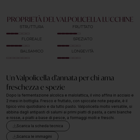
PROPRIETÀ DEL VALPOLICELLA LUCCHINE
STRUTTURA
FRUTTATO
FLOREALE
SPEZIATO
BALSAMICO
LONGEVITÀ
Un Valpolicella d’annata per chi ama
freschezza e spezie
Dopo la fermentazione alcolica e malolattica, il vino affina in acciaio e
2 mesi in bottiglia. Fresco e fruttato, con spiccate note pepate, è il
tipico vino quotidiano e da tutto pasto. Valpolicella molto versatile, si
abbina dagli antipasti di salumi ai primi piatti di pasta, a carni bianche
e rosse, a piatti a base di pesce, a formaggi molli e freschi.
Scarica la scheda tecnica
Scarica le immagini