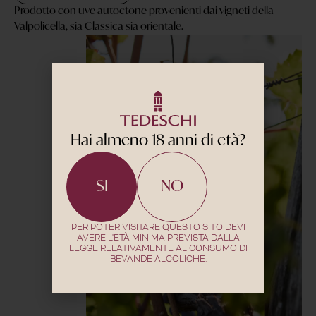
Prodotto con uve autoctone provenienti dai vigneti della
Valpolicella, sia Classica sia orientale.
Hai almeno 18 anni di età?
SI
NO
PER POTER VISITARE QUESTO SITO DEVI
AVERE L'ETÀ MINIMA PREVISTA DALLA
LEGGE RELATIVAMENTE AL CONSUMO DI
BEVANDE ALCOLICHE.