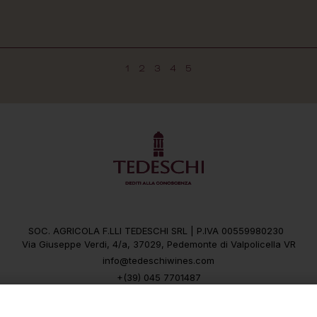
1
2
3
4
5
SOC. AGRICOLA F.LLI TEDESCHI SRL | P.IVA 00559980230
Via Giuseppe Verdi, 4/a, 37029, Pedemonte di Valpolicella VR
info@tedeschiwines.com
+(39) 045 7701487