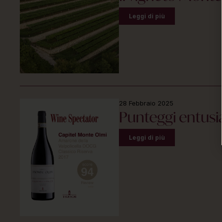
Leggi di più
28 Febbraio 2025
Punteggi entusi
Leggi di più