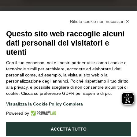
Rifiuta cookie non necessari ✕
Questo sito web raccoglie alcuni
dati personali dei visitatori e
Azienda
Vigneti
Vini
Archivio Tedeschi
Esperienze
Contatti
utenti
SOC. AGRICOLA F.LLI TEDESCHI SRL | P.IVA 00559980230
Via Giuseppe Verdi, 4/a, 37029, Pedemonte di Valpolicella VR
Con il tuo consenso, noi e i nostri partner utilizziamo i cookie e
info@tedeschiwines.com
tecnologie simili per archiviare, accedere ed elaborare i dati
+(39) 045 7701487
personali come, ad esempio, la visita al sito web o la
personalizzazione degli annunci. Poiché rispettiamo il tuo diritto
alla privacy, è possibile scegliere di non consentire alcuni tipi di
cookie. Clicca su preferenze GDPR per saperne di più.
Visualizza la Cookie Policy Completa
Powered by
Partners e Sostenibilità
ACCETTA TUTTO