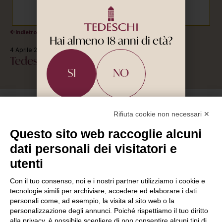
Indietro
Hai almeno 18 anni di età?
4 Aprile 2026
Tedeschi a Vinitaly 2026 e non solo
SI
NO
PER POTER VISITARE QUESTO SITO DEVI
AVERE L'ETÀ MINIMA PREVISTA DALLA
Rifiuta cookie non necessari ✕
LEGGE RELATIVAMENTE AL CONSUMO DI
BEVANDE ALCOLICHE.
Questo sito web raccoglie alcuni
dati personali dei visitatori e
Azienda
Vigneti
Vini
Archivio Tedeschi
Esperienze
Contatti
utenti
SOC. AGRICOLA F.LLI TEDESCHI SRL | P.IVA 00559980230
Via Giuseppe Verdi, 4/a, 37029, Pedemonte di Valpolicella VR
Con il tuo consenso, noi e i nostri partner utilizziamo i cookie e
info@tedeschiwines.com
tecnologie simili per archiviare, accedere ed elaborare i dati
+(39) 045 7701487
personali come, ad esempio, la visita al sito web o la
personalizzazione degli annunci. Poiché rispettiamo il tuo diritto
alla privacy, è possibile scegliere di non consentire alcuni tipi di